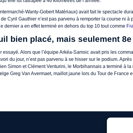
qu’elle fut rattrapée à 46 kilomètres de l’arrivée.
ntermarché-Wanty-Gobert Matériaux) avait fait le spectacle dura
r de Cyril Gauthier n’est pas parvenu à remporter la course ni à
e dernier a en effet terminé en dehors du top 10 tout comme
Fr
il bien placé, mais seulement 8e
ir essayé. Alors que l’équipe Arkéa-Samsic avait pris les comm
vori du jour, n’est pas parvenu à se hisser sur le podium. Après
Julien Simon et Clément Venturini, le Morbihannais a terminé à la
elge Greg Van Avermaet, maillot jaune lors du Tour de France e