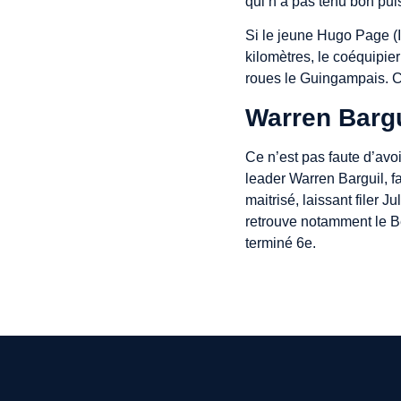
qui n’a pas tenu bon puis
Si le jeune Hugo Page (I
kilomètres, le coéquipie
roues le Guingampais. C
Warren Bargu
Ce n’est pas faute d’avo
leader Warren Barguil, fa
maitrisé, laissant filer 
retrouve notamment le B
terminé 6e.