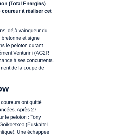
mon (Total Energies)
e coureur à réaliser cet
ans, déjà vainqueur du
 bretonne et signe
ans le peloton durant
Clément Venturini (AG2R
chance à ses concurrents.
sement de la coupe de
how
coureurs ont quitté
lancées. Après 27
r le peloton : Tony
Goikoetxea (Euskaltel-
ntique). Une échappée