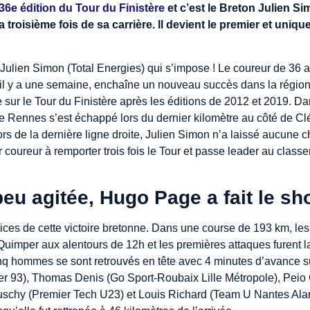
36e édition du Tour du Finistère
et c’est le Breton Julien Si
 troisième fois de sa carrière. Il devient le premier et uniqu
t Julien Simon (Total Energies) qui s’impose ! Le coureur de 36 
il y a une semaine, enchaîne un nouveau succès dans la région
re sur le Tour du Finistère après les éditions de 2012 et 2019. D
f de Rennes s’est échappé lors du dernier kilomètre au côté de 
lors de la dernière ligne droite, Julien Simon n’a laissé aucune 
er coureur à remporter trois fois le Tour et passe leader au clas
eu agitée, Hugo Page a fait le s
es de cette victoire bretonne. Dans une course de 193 km, les 
Quimper aux alentours de 12h et les premières attaques furent 
nq hommes se sont retrouvés en tête avec 4 minutes d’avance su
er 93), Thomas Denis (Go Sport-Roubaix Lille Métropole), Peio 
uschy (Premier Tech U23) et Louis Richard (Team U Nantes Ala