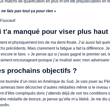
x matchs de qualification en plus m’ont été préjudiciables en fi
 ne fais pas tout ça pour rien «
Foucault
i t’a manqué pour viser plus haut
ent et physiquement lors de ma demi-finale. J’ai aussi fait que
hs précédents. Mais clairement la fatigue a fait la différence. J
encore le faire. » Je pense qui si j’avais gagné le premier set, l
 vraiment encourageant puisque j’ai rivalisé avec mon adversaire 
es prochains objectifs ?
ne tournée d’un mois en Amérique du Sud. Je vais jouer au Pér
aimerais bien décrocher d’autres médailles même si le niveau v
nt d’être compliqués donc j’attends déjà de voir les conditions
ière médaille de bronze, je pense qu’elle m’a libéré. Je me dis q
 enfin.