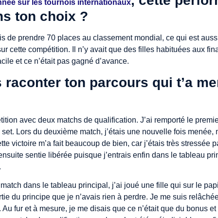
, cette perfo
nnée sur les tournois internationaux
ns ton choix ?
s de prendre 70 places au classement mondial, ce qui est aussi
sur cette compétition. Il n’y avait que des filles habituées aux fin
acile et ce n’était pas gagné d’avance.
s raconter
ton
parcours qui t’a me
tion avec deux matchs de qualification. J’ai remporté le premier
set. Lors du deuxième match, j’étais une nouvelle fois menée, 
ette victoire m’a fait beaucoup de bien, car j’étais très stressée 
nsuite sentie libérée puisque j’entrais enfin dans le tableau pri
.
tch dans le tableau principal, j’ai joué une fille qui sur le pa
rtie du principe que je n’avais rien à perdre. Je me suis relâchée
 Au fur et à mesure, je me disais que ce n’était que du bonus e