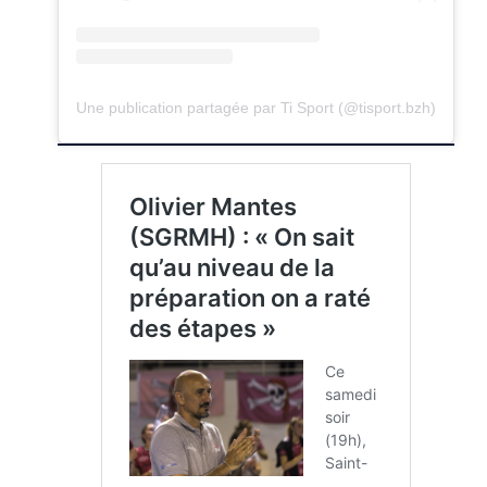
Une publication partagée par Ti Sport (@tisport.bzh)