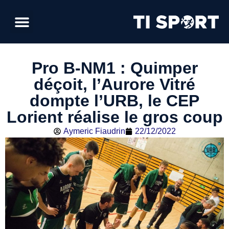
Pro B-NM1 : Quimper
déçoit, l’Aurore Vitré
dompte l’URB, le CEP
Lorient réalise le gros coup
Aymeric Fiaudrin
22/12/2022