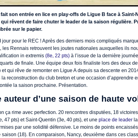
ait son entrée en lice en play-offs de Ligue B face à Saint-Na
 qui rêvent de faire chuter le leader de la saison régulière. 
brée sur le papier.
d jour pour le REC ! Après des derniers mois compliqués marq
e, les Rennais retrouvent les joutes nationales auxquelles ils no
lification in extremis
(8e, 22 pts)
à l’issue de la dernière journé
quarts de finale. Une équipe deux fois finaliste lors des deux d
) et qui rêve de remonter en Ligue A depuis sa descente en 201
 la reconstruction du club breton et une occasion d’apprendre 
ontée la saison prochaine. Présentation.
e auteur d’une saison de haute vo
on ça rime avec perfection. 20 rencontres disputées, 18 victoire
, 47 pts) et Saint-Quentin (3e, 40 pts), et une
place de leader
la
rmises par une solidité défensive. Le moins de points encaissés (
tte saison (18). En comparaison, Nancy, deuxième dans ces cla