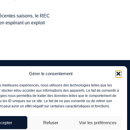
 récentes saisons, le REC
 en espérant un exploit
Gérer le consentement
les meilleures expériences, nous utilisons des technologies telles que les
Newsletter
 stocker et/ou accéder aux informations des appareils. Le fait de consentir à
En vous inscrivant à notre newsletter, vous
gies nous permettra de traiter des données telles que le comportement de
E-mail
 les ID uniques sur ce site. Le fait de ne pas consentir ou de retirer son
acceptez les
mentions légales
 peut avoir un effet négatif sur certaines caractéristiques et fonctions.
cepter
Refuser
Voir les préférences