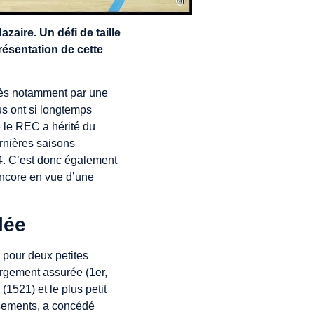
zaire. Un défi de taille
Présentation de cette
ués notamment par une
us ont si longtemps
e le REC a hérité du
ernières saisons
4. C’est donc également
encore en vue d’une
lée
s pour deux petites
rgement assurée (1er,
1521) et le plus petit
ssements, a concédé