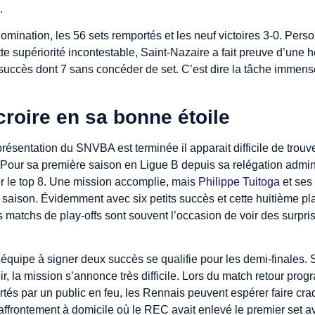
.
omination, les 56 sets remportés et les neuf victoires 3-0. Perso
te supériorité incontestable, Saint-Nazaire a fait preuve d’une 
succès dont 7 sans concéder de set. C’est dire la tâche immens
croire en sa bonne étoile
résentation du SNVBA est terminée il apparait difficile de trouve
Pour sa première saison en Ligue B depuis sa relégation admin
her le top 8. Une mission accomplie, mais
Philippe Tuitoga
et ses
e saison. Évidemment avec six petits succès et cette huitième pl
es matchs de play-offs sont souvent l’occasion de voir des surprise
 équipe à signer deux succès se qualifie pour les demi-finales. 
, la mission s’annonce très difficile. Lors du match retour prog
rtés par un public en feu, les Rennais peuvent espérer faire cra
affrontement à domicile où le REC avait enlevé le premier set av