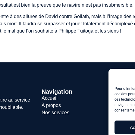
ésultat est bien la preuve que le navire n’est pas insubmersible.
contre à des allures de David contre Goliath, mais à l’image des
mais mort. Il faudra se surpasser et jouer totalement décomplexé
 le mal que l’on souhaite à Philippe Tuitoga et les siens !
Pour offrir 
Navigation
cookies pour
Accueil
ces technolo
aire au service
navigation ou
À propos
noubliable.
consentement
Nos services
Ac